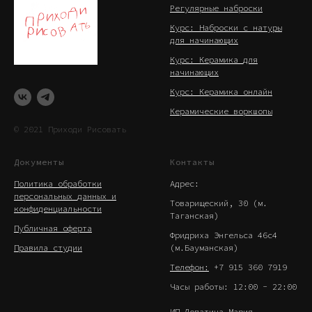
Регулярные наброски
Курс: Наброски с натуры
для начинающих
Курс: Керамика для
начинающих
Курс: Керамика онлайн
Керамические воркшопы
© 2021 Приходи Рисовать
Документы
Контакты
Политика обработки
Адрес:
персональных данных и
Товарищеский, 30 (м.
конфиденциальности
Таганская)
Публичная оферта
Фридриха Энгельса 46с4
Правила студии
(м.Бауманская)
Телефон:
+7 915 360 7919
Часы работы: 12:00 - 22:00
ИП Лопатина Мария