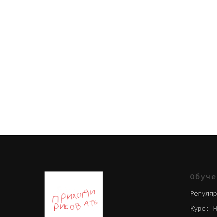
Обуче
Регуляр
Курс: Н