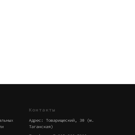
Контакты
альных
Адрес: Товарищеский, 30 (м.
ти
Таганская)