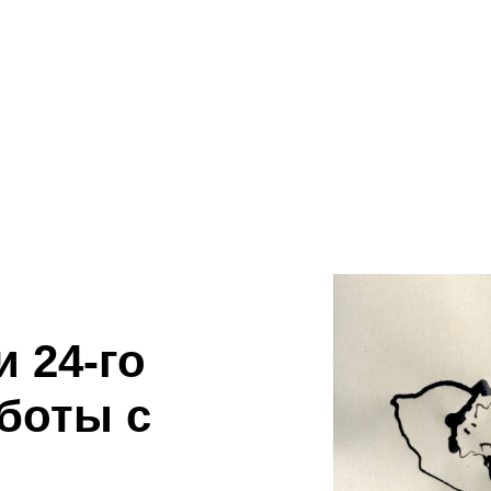
 24-го
аботы с