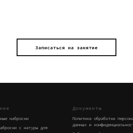
Записаться на занятие
ние
Документы
ные наброски
Политика обработки персон
данных и конфиденциальнос
аброски с натуры для